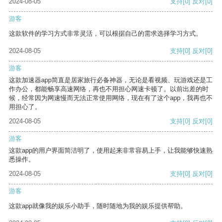
2024-08-05
支持
[0]
反对
[0]
游客
这款软件的学习方式非常灵活，可以根据自己的需求选择学习方式。
2024-08-05
支持
[0]
反对
[0]
游客
这款加速器app简直是居家旅行必备神器，无论是看视频、玩游戏还是工
作办公，都能畅享高速网络，再也不用担心网速卡顿了。以前出差的时
候，经常因为网速慢而无法正常使用网络，现在有了这个app，我再也不
用担心了。
2024-08-05
支持
[0]
反对
[0]
游客
这款app的用户界面简洁明了，使用起来非常容易上手，让我能够快速熟
悉操作。
2024-08-05
支持
[0]
反对
[0]
游客
这款app就像我的娱乐小助手，随时随地为我的娱乐提供帮助。