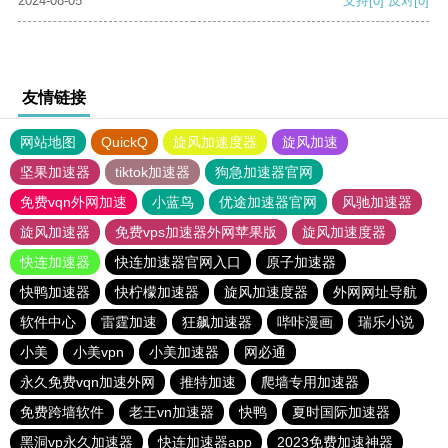
2024-08-05
支持
[0]
反对
[0]
友情链接
网站地图
QuickQ
旋风加速度器
旋风加速
坚果加速器
tiktok加速器
狗急加速器官网
免费vqn外网加速
小蓝鸟
优途加速器官网
风驰加速器
旋风加速器
免费vps加速器外网苹果版
旋风加速度器
快连加速器
快连加速器官网入口
原子加速器
快鸭加速器
快柠檬加速器
旋风加速度器
外网网址导航
软件中心
雷霆加速
狂飙加速器
哔咔漫画
瑞乐小说
小美
小美vpn
小美加速器
网必通
永久免费vqn加速外网
推特加速
爬墙专用加速器
免费跨墙软件
老王vn加速器
快鸭
夏时国际加速器
黑洞vp永久加速器
快连加速器app
2023免费加速神器