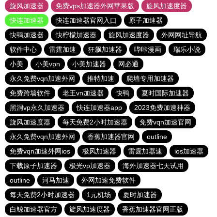
旋风加速器
免费vps加速器外网苹果版
旋风加速度器
快连加速器
快连加速器官网入口
原子加速器
快鸭加速器
快柠檬加速器
旋风加速度器
外网网址导航
软件中心
雷霆加速
狂飙加速器
哔咔漫画
瑞乐小说
小美
小美vpn
小美加速器
网必通
永久免费vqn加速外网
推特加速
爬墙专用加速器
免费跨墙软件
老王vn加速器
快鸭
夏时国际加速器
黑洞vp永久加速器
快连加速器app
2023免费加速神器
旋风加速度器
每天免费2小时加速器
免费vqn加速官网
永久免费vqn加速外网
香蕉加速器官网
outline
免费vqn加速外网ios
极风加速器
雷霆加器速
ios加速器
下载原子加速器
极光vp加速器
海外加速器七天试用
outline
河马加速
外网加速免费软件
每天免费2小时加速器
1元机场
夏时加速器
白鲸加速器官方
旋风加速度器
香蕉加速器官网正版